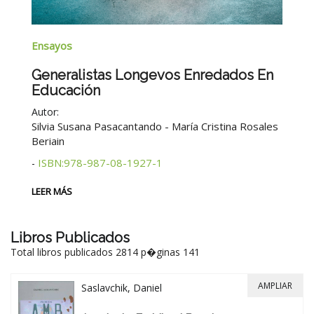
Na
Ensayos
B
Generalistas Longevos Enredados En
Educación
Au
Autor:
2°
Silvia Susana Pasacantando - María Cristina Rosales
Beriain
LE
ISBN:978-987-08-1927-1
-
LEER MÁS
Libros Publicados
Total libros publicados 2814 p�ginas 141
AMPLIAR
Saslavchik, Daniel