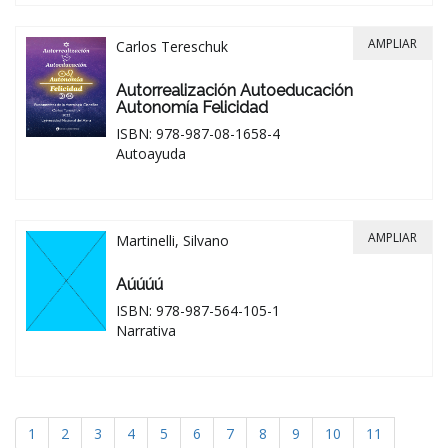
AMPLIAR
Carlos Tereschuk
Autorrealización Autoeducación
Autonomía Felicidad
ISBN: 978-987-08-1658-4
Autoayuda
AMPLIAR
Martinelli, Silvano
Aúúúú
ISBN: 978-987-564-105-1
Narrativa
1
2
3
4
5
6
7
8
9
10
11