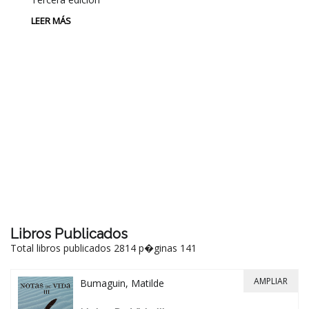
LEER MÁS
P
L
Au
P
LE
Libros Publicados
Total libros publicados 2814 p�ginas 141
AMPLIAR
Bumaguin, Matilde