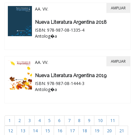
AMPLIAR
AA. VV.
Nueva Literatura Argentina 2018
ISBN: 978-987-08-1335-4
Antolog�a
AMPLIAR
AA. VV.
Nueva Literatura Argentina 2019
ISBN: 978-987-08-1444-3
Antolog�a
1
2
3
4
5
6
7
8
9
10
11
12
13
14
15
16
17
18
19
20
21