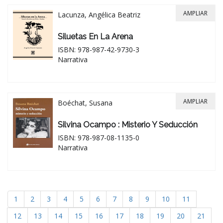
AMPLIAR
Lacunza, Angélica Beatriz
Siluetas En La Arena
ISBN: 978-987-42-9730-3
Narrativa
AMPLIAR
Boéchat, Susana
Silvina Ocampo : Misterio Y Seducción
ISBN: 978-987-08-1135-0
Narrativa
1
2
3
4
5
6
7
8
9
10
11
12
13
14
15
16
17
18
19
20
21