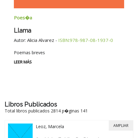
Poes�a
E
Llama
G
E
Alicia Alvarez
ISBN:978-987-08-1937-0
Autor:
-
Au
Poemas breves
Si
Be
LEER MÁS
-
LE
Libros Publicados
Total libros publicados 2814 p�ginas 141
AMPLIAR
Leoz, Marcela