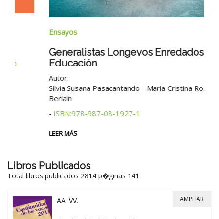
Na
Ensayos
B
Generalistas Longevos Enredados En
Educación
Au
Autor:
2°
Silvia Susana Pasacantando - María Cristina Rosales
Beriain
LE
ISBN:978-987-08-1927-1
-
LEER MÁS
Libros Publicados
Total libros publicados 2814 p�ginas 141
AMPLIAR
AA. VV.