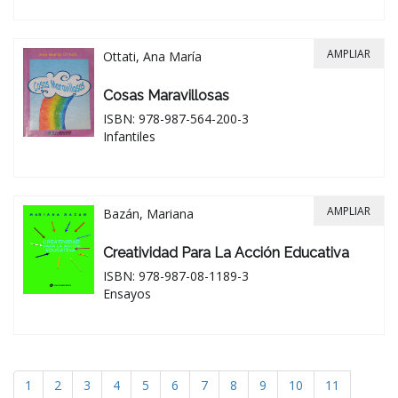
AMPLIAR
Ottati, Ana María
Cosas Maravillosas
ISBN: 978-987-564-200-3
Infantiles
AMPLIAR
Bazán, Mariana
Creatividad Para La Acción Educativa
ISBN: 978-987-08-1189-3
Ensayos
1
2
3
4
5
6
7
8
9
10
11