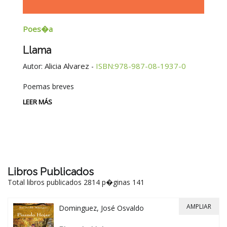
Poes�a
E
Llama
G
E
Alicia Alvarez
ISBN:978-987-08-1937-0
Autor:
-
Au
Poemas breves
Si
Be
LEER MÁS
-
LE
Libros Publicados
Total libros publicados 2814 p�ginas 141
AMPLIAR
Dominguez, José Osvaldo