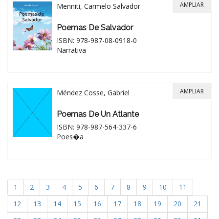
AMPLIAR
Menniti, Carmelo Salvador
Poemas De Salvador
ISBN: 978-987-08-0918-0
Narrativa
AMPLIAR
Méndez Cosse, Gabriel
Poemas De Un Atlante
ISBN: 978-987-564-337-6
Poes�a
1
2
3
4
5
6
7
8
9
10
11
12
13
14
15
16
17
18
19
20
21