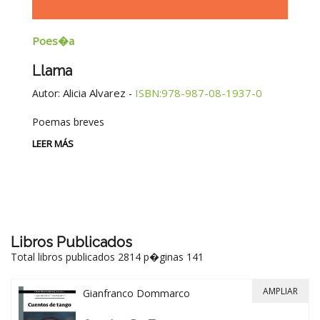
Poes�a
E
Llama
G
E
Alicia Alvarez
ISBN:978-987-08-1937-0
Autor:
-
Au
Poemas breves
Si
Be
LEER MÁS
-
LE
Libros Publicados
Total libros publicados 2814 p�ginas 141
AMPLIAR
Gianfranco Dommarco