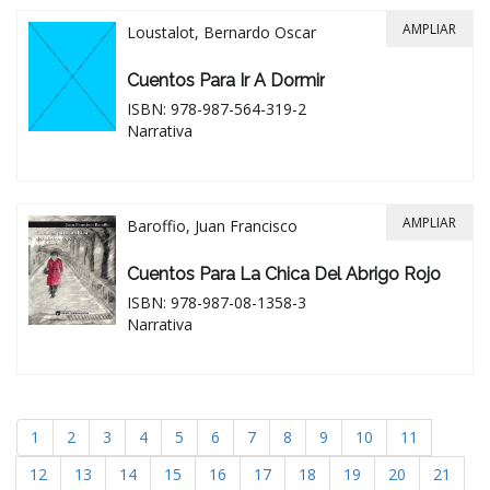
AMPLIAR
Loustalot, Bernardo Oscar
Cuentos Para Ir A Dormir
ISBN: 978-987-564-319-2
Narrativa
AMPLIAR
Baroffio, Juan Francisco
Cuentos Para La Chica Del Abrigo Rojo
ISBN: 978-987-08-1358-3
Narrativa
1
2
3
4
5
6
7
8
9
10
11
12
13
14
15
16
17
18
19
20
21