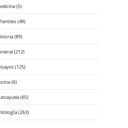
edicina (5)
fantiles (49)
istoria (89)
eneral (212)
nsayos (125)
ocina (6)
utoayuda (65)
ntologÍa (263)