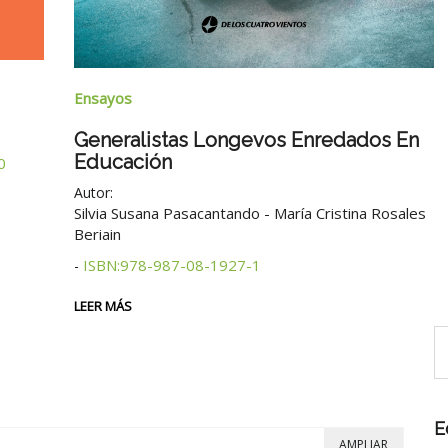
Narrativa
Brumas Del Mar Del Sud
 En
Matilde Bumaguin
ISBN:978-987-08-1935-6
Autor:
-
2° edición
osales
LEER MÁS
E
AMPLIAR