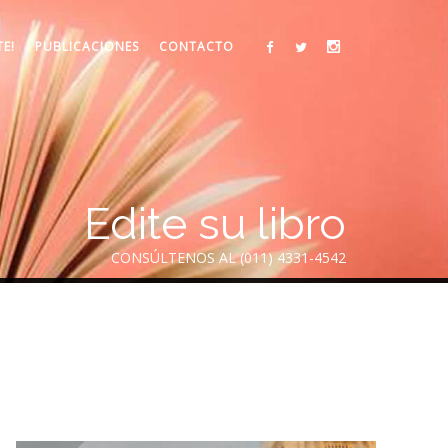
TE!
PUBLICACIONES
CONTACTO
Edite su libro
CONSÚLTENOS AL (011) 4331-4542