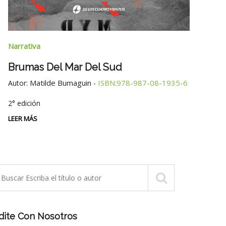
Narrativa
Narra
Tres Generaciones
La M
Fabiana Skocaj
ISBN:978-987-08-1934-9
Autor:
-
Cue
Autor
LEER MÁS
LEER 
dite Con Nosotros