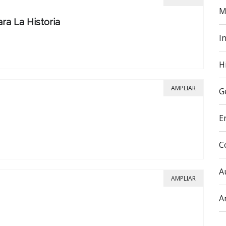
M
a La Historia
In
H
AMPLIAR
G
E
C
A
AMPLIAR
A