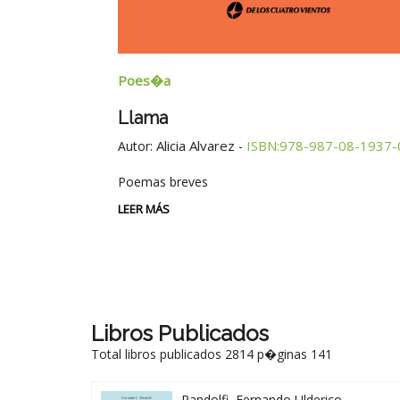
Ensayos
Generalistas Longevos Enredados
Educación
8-1937-0
Autor:
Silvia Susana Pasacantando - María Cristina R
Beriain
ISBN:978-987-08-1927-1
-
LEER MÁS
Libros Publicados
Total libros publicados 2814 p�ginas 141
Pandolfi, Fernando Ulderico