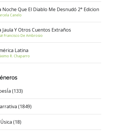
a Noche Que El Diablo Me Desnudó 2° Edicion
rcela Canelo
a Jaula Y Otros Cuentos Extraños
sé Francisco De Ambrosio
mérica Latina
ximo R. Chaparro
éneros
oesÍa (133)
arrativa (1849)
Úsica (18)