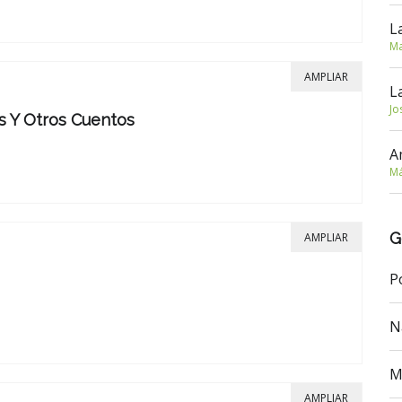
L
Ma
AMPLIAR
L
Jo
 Y Otros Cuentos
A
Má
G
AMPLIAR
P
N
M
AMPLIAR