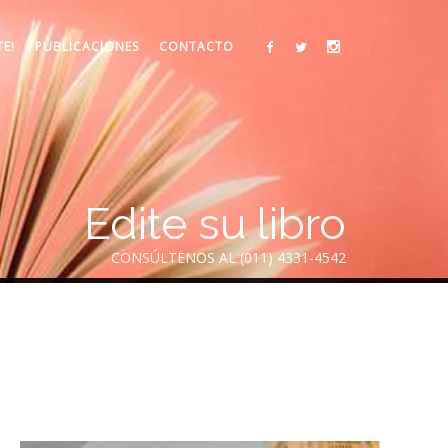
TE!
PUBLICACIONES
CONTACTO
Edite su libro
CONSÚLTENOS AL (011) 4331-4542