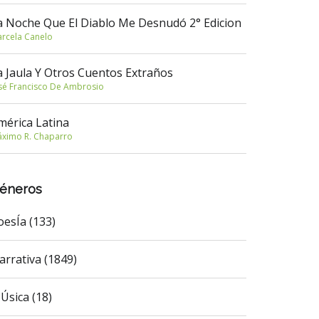
a Noche Que El Diablo Me Desnudó 2° Edicion
rcela Canelo
a Jaula Y Otros Cuentos Extraños
sé Francisco De Ambrosio
mérica Latina
ximo R. Chaparro
éneros
oesÍa (133)
arrativa (1849)
Úsica (18)