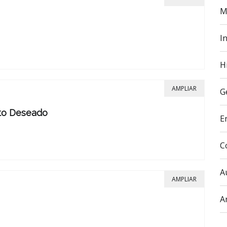
M
In
H
AMPLIAR
G
rto Deseado
E
C
A
AMPLIAR
A