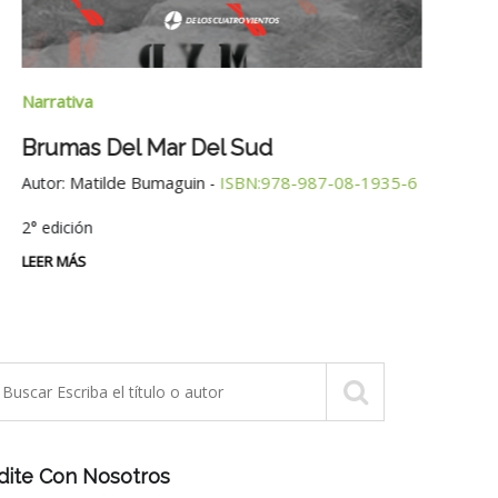
Narra
Narrativa
Tres
Brumas Del Mar Del Sud
Autor
Matilde Bumaguin
ISBN:978-987-08-1935-6
Autor:
-
LEER 
2° edición
LEER MÁS
dite Con Nosotros