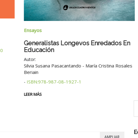
Ensayos
Generalistas Longevos Enredados En
Educación
0
Autor:
Silvia Susana Pasacantando - María Cristina Rosales
Beriain
ISBN:978-987-08-1927-1
-
LEER MÁS
E
AMPLIAR