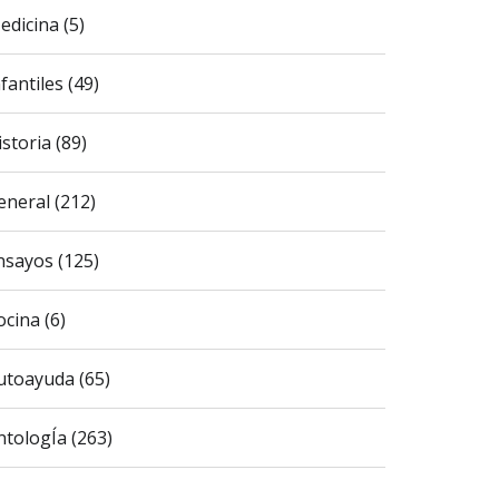
edicina (5)
fantiles (49)
istoria (89)
eneral (212)
nsayos (125)
ocina (6)
utoayuda (65)
ntologÍa (263)