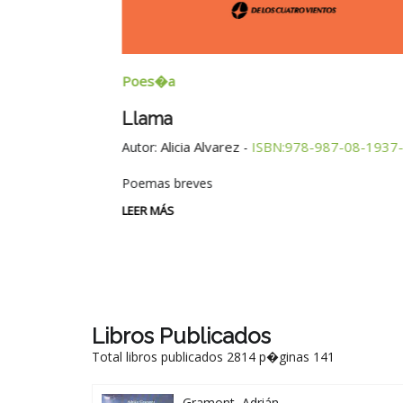
Poes�a
Llama
Alicia Alvarez
ISBN:978-987-08-1937-
Autor:
-
Poemas breves
LEER MÁS
Libros Publicados
Total libros publicados 2814 p�ginas 141
Gramont, Adrián