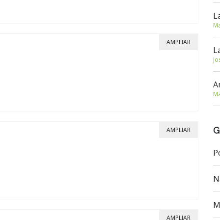
L
Ma
AMPLIAR
L
Jo
A
Má
G
AMPLIAR
P
N
M
AMPLIAR