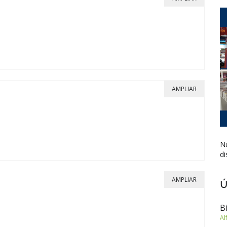
AMPLIAR
Nu
di
AMPLIAR
Ú
B
Al