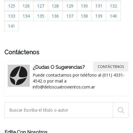
125
126
127
128
129
130
131
132
133
134
135
136
137
138
139
140
141
Contáctenos
CONTÁCTENOS
¿Dudas O Sugerencias?
Puede contactarnos por teléfono al (011) 4331-
4542 o por mail a
info@deloscuatrovientos.com.ar
Edite Con Nosotros