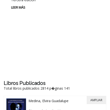
LEER MÁS
P
L
Au
P
LE
Libros Publicados
Total libros publicados 2814 p�ginas 141
AMPLIAR
Medina, Elvira Guadalupe