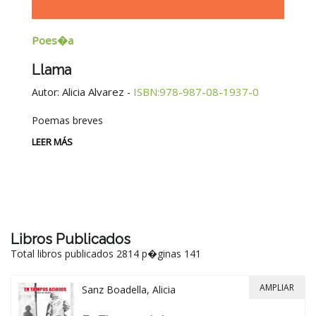
Poes�a
E
Llama
G
E
Alicia Alvarez
ISBN:978-987-08-1937-0
Autor:
-
Au
Poemas breves
Si
Be
LEER MÁS
-
LE
Libros Publicados
Total libros publicados 2814 p�ginas 141
AMPLIAR
Sanz Boadella, Alicia