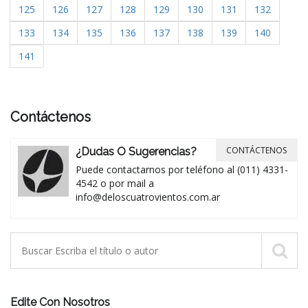
125
126
127
128
129
130
131
132
133
134
135
136
137
138
139
140
141
Contáctenos
CONTÁCTENOS
¿Dudas O Sugerencias?
Puede contactarnos por teléfono al (011) 4331-
4542 o por mail a
info@deloscuatrovientos.com.ar
Edite Con Nosotros