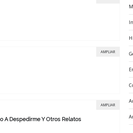
M
In
H
AMPLIAR
G
E
C
A
AMPLIAR
A
do A Despedirme Y Otros Relatos