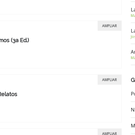
L
Ma
AMPLIAR
L
Jo
os (3a Ed.)
A
Má
G
AMPLIAR
P
Relatos
N
M
AMPLIAR