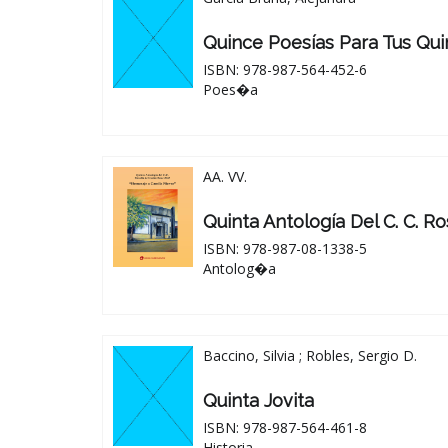
Quince Poesías Para Tus Qu
ISBN: 978-987-564-452-6
Poes�a
AA. VV.
Quinta Antología Del C. C. R
ISBN: 978-987-08-1338-5
Antolog�a
Baccino, Silvia ; Robles, Sergio D.
Quinta Jovita
ISBN: 978-987-564-461-8
Historia