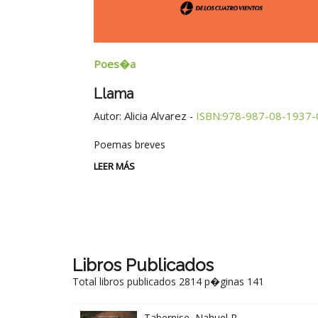
Poes�a
Llama
Alicia Alvarez
ISBN:978-987-08-1937-
Autor:
-
Poemas breves
LEER MÁS
Libros Publicados
Total libros publicados 2814 p�ginas 141
Tabernise, Nahuel R.