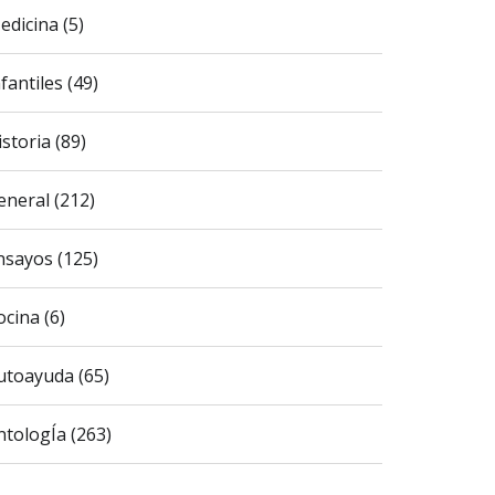
edicina (5)
fantiles (49)
istoria (89)
eneral (212)
nsayos (125)
ocina (6)
utoayuda (65)
ntologÍa (263)