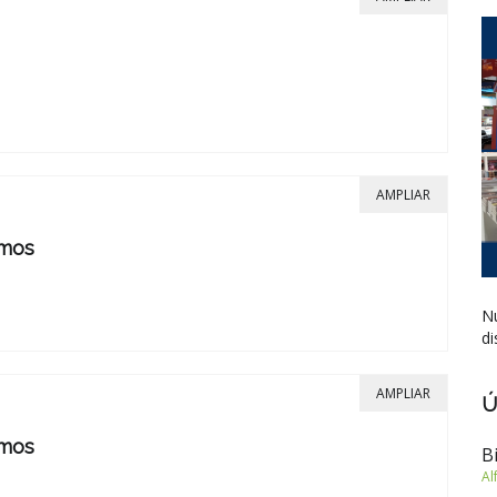
AMPLIAR
amos
Nu
di
AMPLIAR
Ú
amos
B
Al