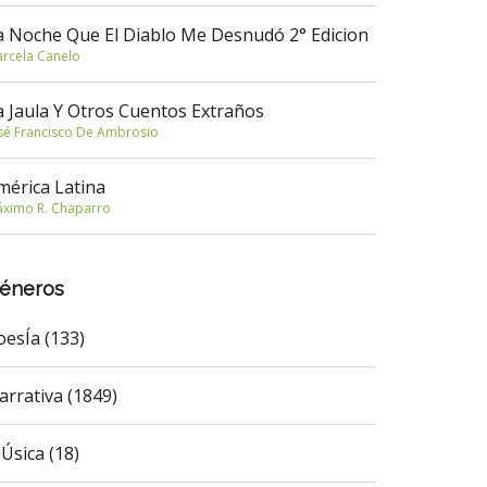
a Noche Que El Diablo Me Desnudó 2° Edicion
rcela Canelo
a Jaula Y Otros Cuentos Extraños
sé Francisco De Ambrosio
mérica Latina
ximo R. Chaparro
éneros
oesÍa (133)
arrativa (1849)
Úsica (18)