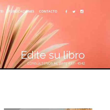
TE!
PUBLICACIONES
CONTACTO
Edite su libro
CONSÚLTENOS AL (011) 4331-4542