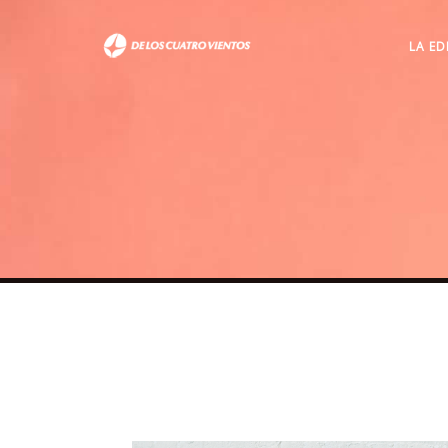
LA ED