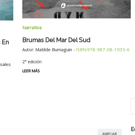
Narrativa
Brumas Del Mar Del Sud
 En
Matilde Bumaguin
ISBN:978-987-08-1935-6
Autor:
-
2° edición
osales
LEER MÁS
E
AMPLIAR