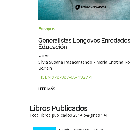
Ensayos
Generalistas Longevos Enredados
Educación
8-1937-0
Autor:
Silvia Susana Pasacantando - María Cristina R
Beriain
ISBN:978-987-08-1927-1
-
LEER MÁS
Libros Publicados
Total libros publicados 2814 p�ginas 141
Landi, Francisco Héctor