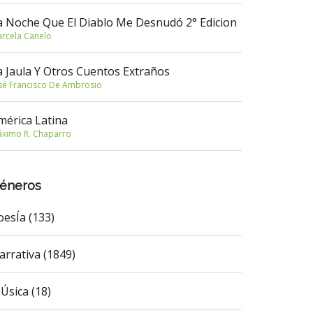
a Noche Que El Diablo Me Desnudó 2° Edicion
rcela Canelo
a Jaula Y Otros Cuentos Extraños
sé Francisco De Ambrosio
mérica Latina
ximo R. Chaparro
éneros
oesÍa (133)
arrativa (1849)
Úsica (18)