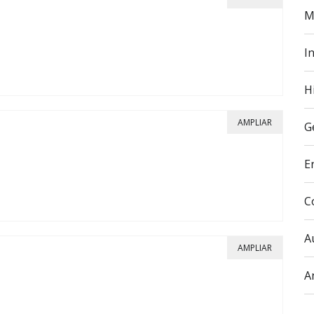
M
In
H
AMPLIAR
G
E
C
A
AMPLIAR
A