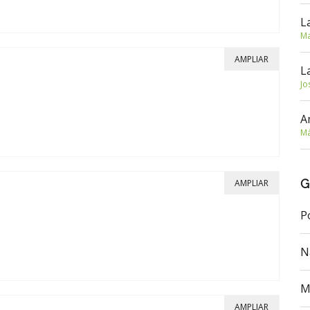
L
Ma
AMPLIAR
L
Jo
A
Má
G
AMPLIAR
P
N
M
AMPLIAR