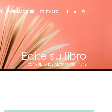
TE!
PUBLICACIONES
CONTACTO
Edite su libro
CONSÚLTENOS AL (011) 4331-4542