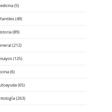
edicina (5)
fantiles (49)
istoria (89)
eneral (212)
nsayos (125)
ocina (6)
utoayuda (65)
ntologÍa (263)