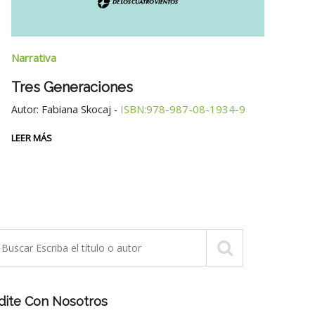
Narrativa
Narra
Tres Generaciones
La M
Fabiana Skocaj
ISBN:978-987-08-1934-9
Autor:
-
Cue
Autor
LEER MÁS
LEER 
dite Con Nosotros