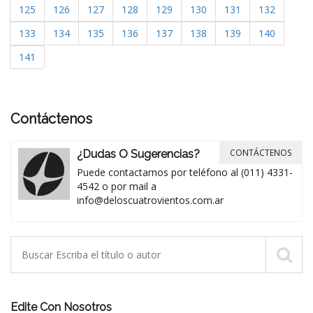
125
126
127
128
129
130
131
132
133
134
135
136
137
138
139
140
141
Contáctenos
CONTÁCTENOS
¿Dudas O Sugerencias?
Puede contactarnos por teléfono al (011) 4331-
4542 o por mail a
info@deloscuatrovientos.com.ar
Edite Con Nosotros