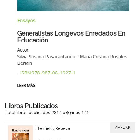
Na
Ensayos
B
Generalistas Longevos Enredados En
Educación
Au
Autor:
2°
Silvia Susana Pasacantando - María Cristina Rosales
Beriain
LE
ISBN:978-987-08-1927-1
-
LEER MÁS
Libros Publicados
Total libros publicados 2814 p�ginas 141
AMPLIAR
Benfield, Rebeca