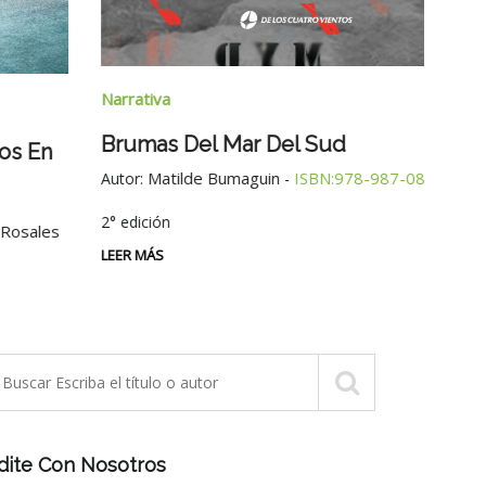
Narra
Narrativa
Tres
Brumas Del Mar Del Sud
Autor
Matilde Bumaguin
ISBN:978-987-08-1935-6
Autor:
-
LEER 
2° edición
LEER MÁS
dite Con Nosotros