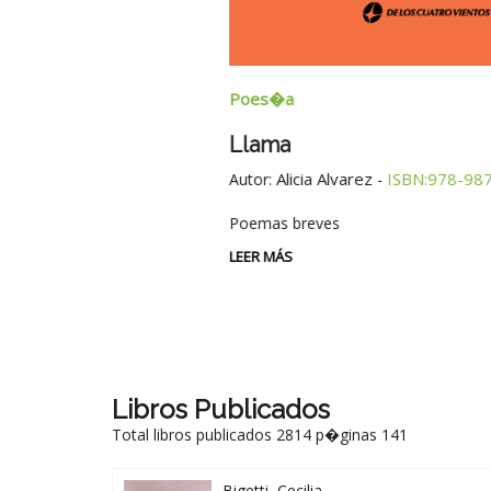
Poes�a
Llama
Alicia Alvarez
ISBN:978-987-08-1937-
Autor:
-
Poemas breves
LEER MÁS
Libros Publicados
Total libros publicados 2814 p�ginas 141
Bigetti, Cecilia