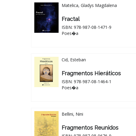
Matelica, Gladys Magdalena
Fractal
ISBN: 978-987-08-1471-9
Poes�a
Cid, Esteban
Fragmentos Hieráticos
ISBN: 978-987-08-1464-1
Poes�a
Bellini, Nini
Fragmentos Reunidos
ISBN: 978-987-08-0676-9