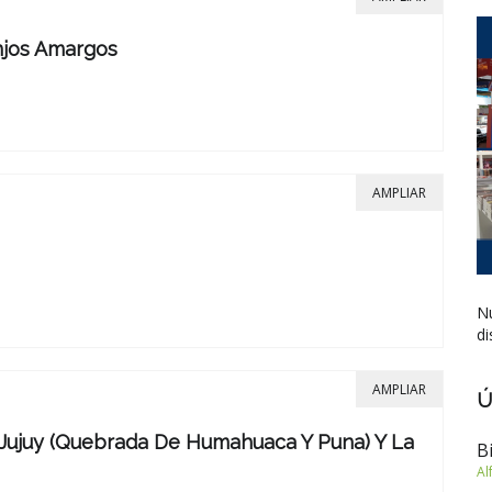
njos Amargos
AMPLIAR
Nu
di
AMPLIAR
Ú
 Jujuy (Quebrada De Humahuaca Y Puna) Y La
B
Al