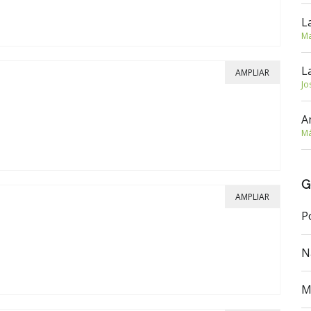
L
Ma
L
AMPLIAR
Jo
A
Má
G
AMPLIAR
P
N
M