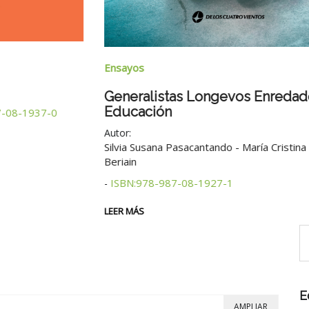
Ensayos
Generalistas Longevos Enredados En
Educación
0
Autor:
Silvia Susana Pasacantando - María Cristina Rosales
Beriain
ISBN:978-987-08-1927-1
-
LEER MÁS
E
AMPLIAR