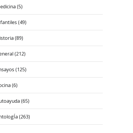
edicina (5)
fantiles (49)
istoria (89)
eneral (212)
nsayos (125)
ocina (6)
utoayuda (65)
ntologÍa (263)