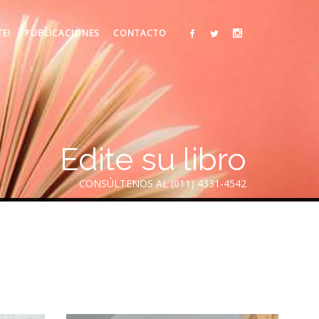
TE!
PUBLICACIONES
CONTACTO
Edite su libro
CONSÚLTENOS AL (011) 4331-4542