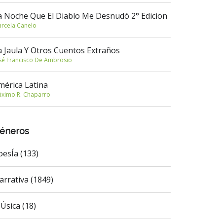
a Noche Que El Diablo Me Desnudó 2° Edicion
rcela Canelo
a Jaula Y Otros Cuentos Extraños
sé Francisco De Ambrosio
mérica Latina
ximo R. Chaparro
éneros
oesÍa (133)
arrativa (1849)
Úsica (18)