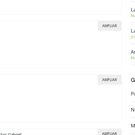
L
Ma
AMPLIAR
L
Jo
A
Má
G
AMPLIAR
P
N
M
AMPLIAR
ctor Gabriel