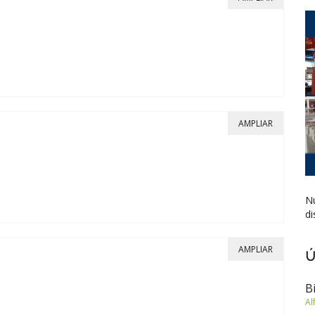
AMPLIAR
Nu
di
AMPLIAR
Ú
B
Al