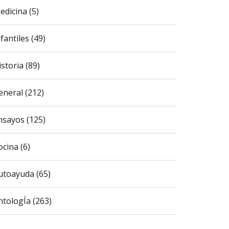
edicina (5)
fantiles (49)
istoria (89)
eneral (212)
nsayos (125)
ocina (6)
utoayuda (65)
ntologÍa (263)