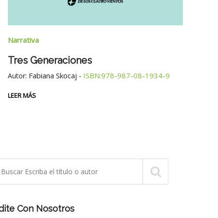
Narrativa
Narra
Tres Generaciones
La M
Fabiana Skocaj
ISBN:978-987-08-1934-9
Autor:
-
Cue
Autor
LEER MÁS
LEER 
dite Con Nosotros