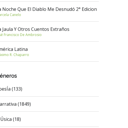
a Noche Que El Diablo Me Desnudó 2° Edicion
rcela Canelo
a Jaula Y Otros Cuentos Extraños
sé Francisco De Ambrosio
mérica Latina
ximo R. Chaparro
éneros
oesÍa (133)
arrativa (1849)
Úsica (18)