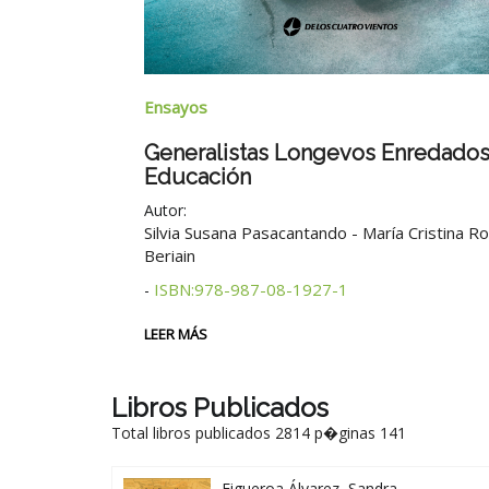
Ensayos
Generalistas Longevos Enredados
Educación
8-1937-0
Autor:
Silvia Susana Pasacantando - María Cristina R
Beriain
ISBN:978-987-08-1927-1
-
LEER MÁS
Libros Publicados
Total libros publicados 2814 p�ginas 141
Figueroa Álvarez, Sandra