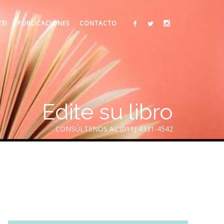
TE!
PUBLICACIONES
CONTACTO
Edite su libro
CONSÚLTENOS AL (011) 4331-4542