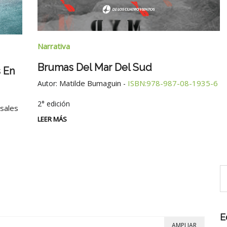
Narrativa
Brumas Del Mar Del Sud
 En
Matilde Bumaguin
ISBN:978-987-08-1935-6
Autor:
-
2° edición
osales
LEER MÁS
E
AMPLIAR