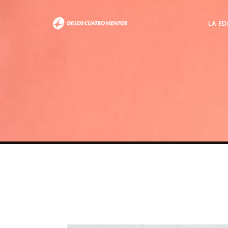
LA ED