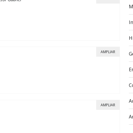
M
In
H
AMPLIAR
G
E
C
A
AMPLIAR
A