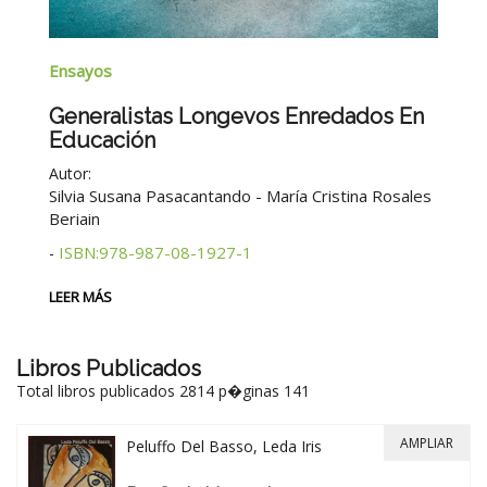
Na
Ensayos
B
Generalistas Longevos Enredados En
Educación
Au
Autor:
2°
Silvia Susana Pasacantando - María Cristina Rosales
Beriain
LE
ISBN:978-987-08-1927-1
-
LEER MÁS
Libros Publicados
Total libros publicados 2814 p�ginas 141
AMPLIAR
Peluffo Del Basso, Leda Iris