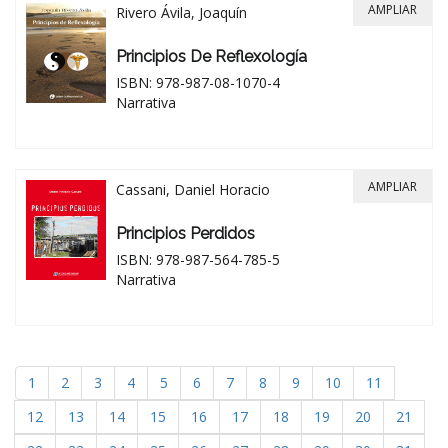
AMPLIAR
Rivero Ávila, Joaquín
Principios De Reflexología
ISBN: 978-987-08-1070-4
Narrativa
AMPLIAR
Cassani, Daniel Horacio
Principios Perdidos
ISBN: 978-987-564-785-5
Narrativa
1
2
3
4
5
6
7
8
9
10
11
12
13
14
15
16
17
18
19
20
21