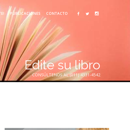
TE!
PUBLICACIONES
CONTACTO
Edite su libro
CONSÚLTENOS AL (011) 4331-4542