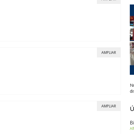
AMPLIAR
Nu
di
AMPLIAR
Ú
B
Al