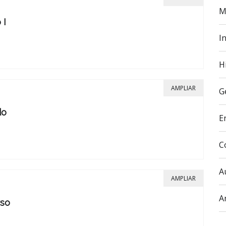
M
 I
In
H
AMPLIAR
G
do
E
C
A
AMPLIAR
A
rso