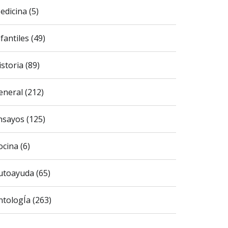
edicina (5)
fantiles (49)
istoria (89)
eneral (212)
nsayos (125)
ocina (6)
utoayuda (65)
ntologÍa (263)