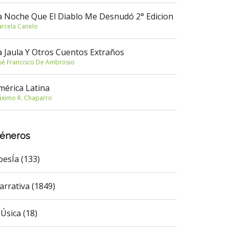
a Noche Que El Diablo Me Desnudó 2° Edicion
rcela Canelo
a Jaula Y Otros Cuentos Extraños
sé Francisco De Ambrosio
mérica Latina
ximo R. Chaparro
éneros
oesÍa (133)
arrativa (1849)
Úsica (18)