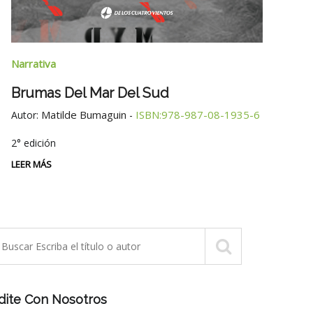
Narra
Narrativa
Tres
Brumas Del Mar Del Sud
Autor
Matilde Bumaguin
ISBN:978-987-08-1935-6
Autor:
-
LEER 
2° edición
LEER MÁS
dite Con Nosotros