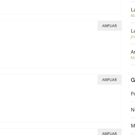
L
Ma
AMPLIAR
L
Jo
A
Má
G
AMPLIAR
P
N
M
AMPLIAR