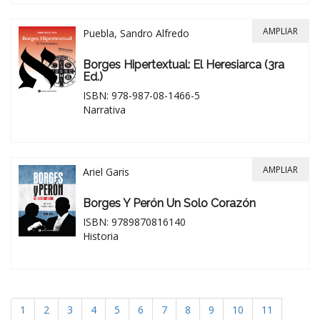
AMPLIAR
Puebla, Sandro Alfredo
Borges Hipertextual: El Heresiarca (3ra
Ed.)
ISBN: 978-987-08-1466-5
Narrativa
AMPLIAR
Ariel Garis
Borges Y Perón Un Solo Corazón
ISBN: 9789870816140
Historia
1
2
3
4
5
6
7
8
9
10
11