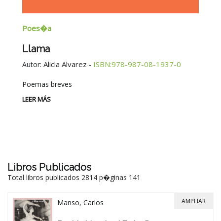
Poes�a
E
Llama
G
E
Alicia Alvarez
ISBN:978-987-08-1937-0
Autor:
-
Au
Poemas breves
Si
Be
LEER MÁS
-
LE
Libros Publicados
Total libros publicados 2814 p�ginas 141
AMPLIAR
Manso, Carlos