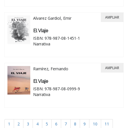
AMPLIAR
Alvarez Gardiol, Emir
El Viaje
ISBN: 978-987-08-1451-1
Narrativa
AMPLIAR
Ramírez, Fernando
El Viaje
ISBN: 978-987-08-0999-9
Narrativa
1
2
3
4
5
6
7
8
9
10
11