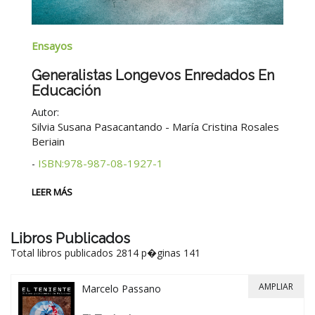
Na
Ensayos
B
Generalistas Longevos Enredados En
Educación
Au
Autor:
2°
Silvia Susana Pasacantando - María Cristina Rosales
Beriain
LE
ISBN:978-987-08-1927-1
-
LEER MÁS
Libros Publicados
Total libros publicados 2814 p�ginas 141
AMPLIAR
Marcelo Passano