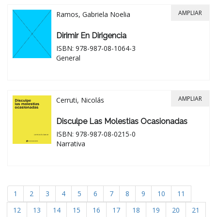
AMPLIAR
Ramos, Gabriela Noelia
Dirimir En Dirigencia
ISBN: 978-987-08-1064-3
General
AMPLIAR
Cerruti, Nicolás
Disculpe Las Molestias Ocasionadas
ISBN: 978-987-08-0215-0
Narrativa
1
2
3
4
5
6
7
8
9
10
11
12
13
14
15
16
17
18
19
20
21