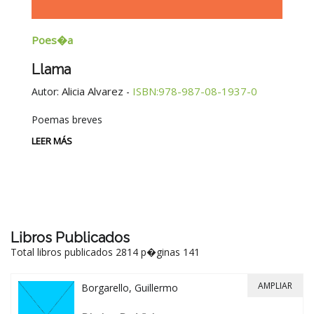
Poes�a
E
Llama
G
E
Alicia Alvarez
ISBN:978-987-08-1937-0
Autor:
-
Au
Poemas breves
Si
Be
LEER MÁS
-
LE
Libros Publicados
Total libros publicados 2814 p�ginas 141
AMPLIAR
Borgarello, Guillermo