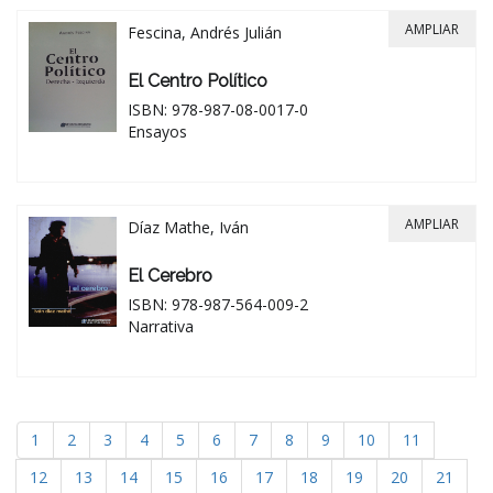
AMPLIAR
Fescina, Andrés Julián
El Centro Político
ISBN: 978-987-08-0017-0
Ensayos
AMPLIAR
Díaz Mathe, Iván
El Cerebro
ISBN: 978-987-564-009-2
Narrativa
1
2
3
4
5
6
7
8
9
10
11
12
13
14
15
16
17
18
19
20
21