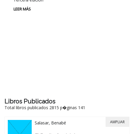
LEER MÁS
P
L
Au
P
LE
Libros Publicados
Total libros publicados 2815 p�ginas 141
AMPLIAR
Salasar, Benabé