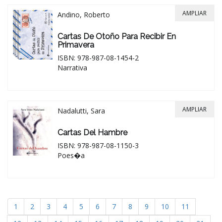
AMPLIAR
Andino, Roberto
Cartas De Otoño Para Recibir En
Primavera
ISBN: 978-987-08-1454-2
Narrativa
AMPLIAR
Nadalutti, Sara
Cartas Del Hambre
ISBN: 978-987-08-1150-3
Poes�a
1
2
3
4
5
6
7
8
9
10
11