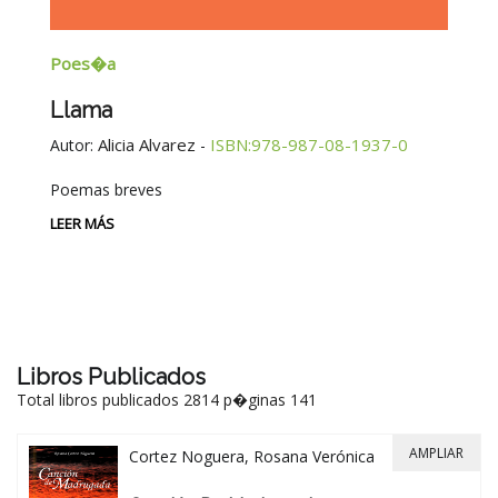
Poes�a
E
Llama
G
E
Alicia Alvarez
ISBN:978-987-08-1937-0
Autor:
-
Au
Poemas breves
Si
Be
LEER MÁS
-
LE
Libros Publicados
Total libros publicados 2814 p�ginas 141
AMPLIAR
Cortez Noguera, Rosana Verónica