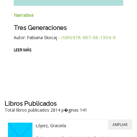
Narrativa
Na
Tres Generaciones
L
Fabiana Skocaj
ISBN:978-987-08-1934-9
Autor:
-
C
-6
Au
LEER MÁS
LE
Libros Publicados
Total libros publicados 2814 p�ginas 141
AMPLIAR
López, Graciela