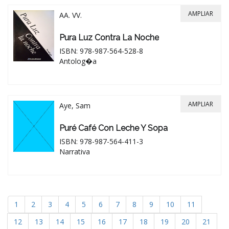
AMPLIAR
AA. VV.
Pura Luz Contra La Noche
ISBN: 978-987-564-528-8
Antolog�a
AMPLIAR
Aye, Sam
Puré Café Con Leche Y Sopa
ISBN: 978-987-564-411-3
Narrativa
1
2
3
4
5
6
7
8
9
10
11
12
13
14
15
16
17
18
19
20
21