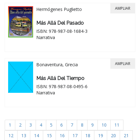
AMPLIAR
Hermógenes Puglietto
Más Allá Del Pasado
ISBN: 978-987-08-1684-3
Narrativa
AMPLIAR
Bonaventura, Grecia
Más Allá Del Tiempo
ISBN: 978-987-08-0495-6
Narrativa
1
2
3
4
5
6
7
8
9
10
11
12
13
14
15
16
17
18
19
20
21