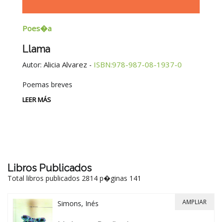
Poes�a
E
Llama
G
E
Alicia Alvarez
ISBN:978-987-08-1937-0
Autor:
-
Au
Poemas breves
Si
Be
LEER MÁS
-
LE
Libros Publicados
Total libros publicados 2814 p�ginas 141
AMPLIAR
Simons, Inés