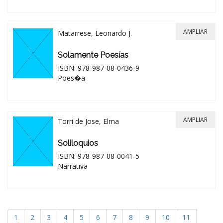
AMPLIAR
Matarrese, Leonardo J.
Solamente Poesías
ISBN: 978-987-08-0436-9
Poes�a
AMPLIAR
Torri de Jose, Elma
Soliloquios
ISBN: 978-987-08-0041-5
Narrativa
1
2
3
4
5
6
7
8
9
10
11