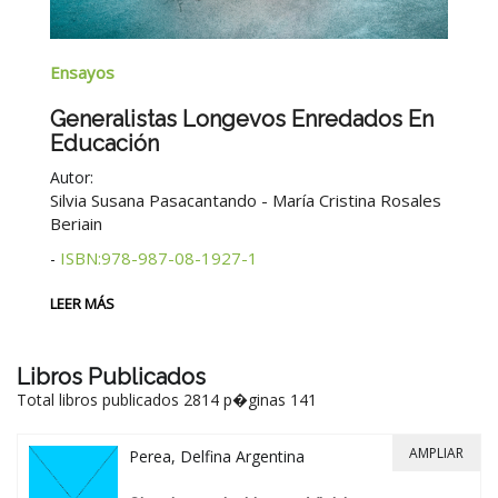
Na
Ensayos
B
Generalistas Longevos Enredados En
Educación
Au
Autor:
2°
Silvia Susana Pasacantando - María Cristina Rosales
Beriain
LE
ISBN:978-987-08-1927-1
-
LEER MÁS
Libros Publicados
Total libros publicados 2814 p�ginas 141
AMPLIAR
Perea, Delfina Argentina