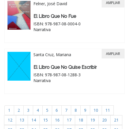
AMPLIAR
Felner, José David
El Libro Que No Fue
ISBN: 978-987-08-0004-0
Narrativa
AMPLIAR
Santa Cruz, Mariana
El Libro Que No Quise Escribir
ISBN: 978-987-08-1288-3
Narrativa
1
2
3
4
5
6
7
8
9
10
11
12
13
14
15
16
17
18
19
20
21