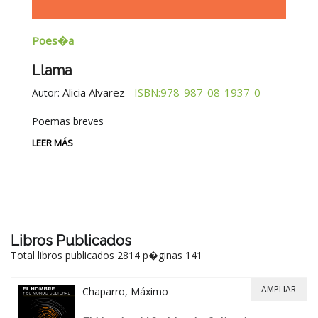
Poes�a
E
Llama
G
E
Alicia Alvarez
ISBN:978-987-08-1937-0
Autor:
-
Au
Poemas breves
Si
Be
LEER MÁS
-
LE
Libros Publicados
Total libros publicados 2814 p�ginas 141
AMPLIAR
Chaparro, Máximo