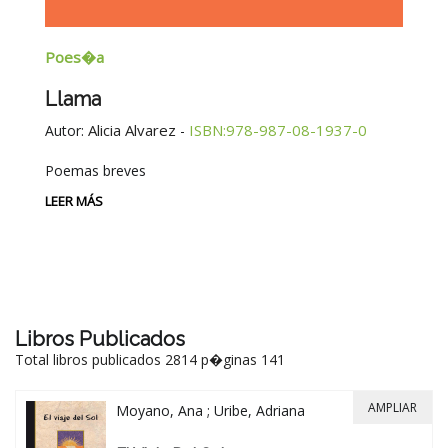
Poes�a
E
Llama
G
E
Alicia Alvarez
ISBN:978-987-08-1937-0
Autor:
-
Au
Poemas breves
Si
Be
LEER MÁS
-
LE
Libros Publicados
Total libros publicados 2814 p�ginas 141
AMPLIAR
Moyano, Ana ; Uribe, Adriana