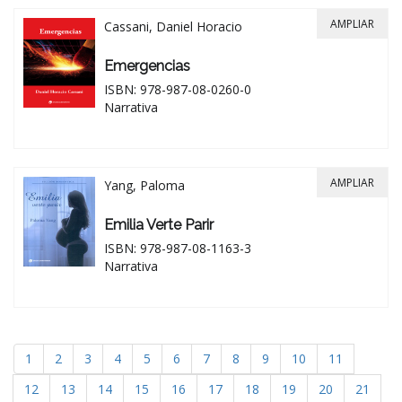
AMPLIAR
Cassani, Daniel Horacio
Emergencias
ISBN: 978-987-08-0260-0
Narrativa
AMPLIAR
Yang, Paloma
Emilia Verte Parir
ISBN: 978-987-08-1163-3
Narrativa
1
2
3
4
5
6
7
8
9
10
11
12
13
14
15
16
17
18
19
20
21