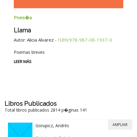
Poes�a
E
Llama
G
E
Alicia Alvarez
ISBN:978-987-08-1937-0
Autor:
-
Au
Poemas breves
Si
Be
LEER MÁS
-
LE
Libros Publicados
Total libros publicados 2814 p�ginas 141
AMPLIAR
Gorupicz, Andrés