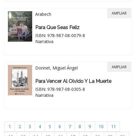
AMPLIAR
Arabech
Para Que Seas Feliz
ISBN: 978-987-08-0079-8
Narrativa
AMPLIAR
Donnet, Miguel Ángel
Para Vencer Al Olvido Y La Muerte
ISBN: 978-987-08-0305-8
Narrativa
1
2
3
4
5
6
7
8
9
10
11