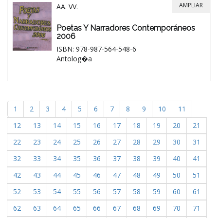
AMPLIAR
AA. VV.
Poetas Y Narradores Contemporáneos
2006
ISBN: 978-987-564-548-6
Antolog�a
1
2
3
4
5
6
7
8
9
10
11
12
13
14
15
16
17
18
19
20
21
22
23
24
25
26
27
28
29
30
31
32
33
34
35
36
37
38
39
40
41
42
43
44
45
46
47
48
49
50
51
52
53
54
55
56
57
58
59
60
61
62
63
64
65
66
67
68
69
70
71