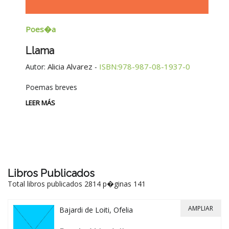
Poes�a
E
Llama
G
E
Alicia Alvarez
ISBN:978-987-08-1937-0
Autor:
-
Au
Poemas breves
Si
Be
LEER MÁS
-
LE
Libros Publicados
Total libros publicados 2814 p�ginas 141
AMPLIAR
Bajardi de Loiti, Ofelia