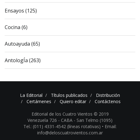
Ensayos (125)
Cocina (6)
Autoayuda (65)
AntologÍa (263)
La Editorial
Títulos publicados
Distribución
Certámenes
Quiero editar
Contáctenos
Editorial de los Cuatro Vientos © 2019
Venezuela 726 - CABA - San Telmo (1095)
Tel.: (011) 4331-4542 (líneas rotativas) •
Email:
info@deloscuatrovientos.com.ar