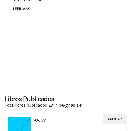
LEER MÁS
P
L
Au
P
LE
Libros Publicados
Total libros publicados 2814 p�ginas 141
AMPLIAR
AA. VV.