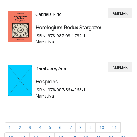
AMPLIAR
Gabriela Pirlo
Horologium Redux Stargazer
ISBN: 978-987-08-1732-1
Narrativa
AMPLIAR
Barallobre, Ana
Hospicios
ISBN: 978-987-564-866-1
Narrativa
1
2
3
4
5
6
7
8
9
10
11