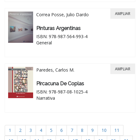
AMPLIAR
Correa Posse, Julio Dardo
Pinturas Argentinas
ISBN: 978-987-564-993-4
General
AMPLIAR
Paredes, Carlos M.
Pircacuna De Coplas
ISBN: 978-987-08-1025-4
Narrativa
1
2
3
4
5
6
7
8
9
10
11