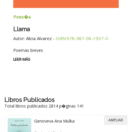
Poes�a
E
Llama
G
E
Alicia Alvarez
ISBN:978-987-08-1937-0
Autor:
-
Au
Poemas breves
Si
Be
LEER MÁS
-
LE
Libros Publicados
Total libros publicados 2814 p�ginas 141
AMPLIAR
Genoveva Ana Mulka