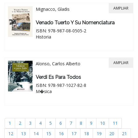
AMPLIAR
Mignacco, Gladis
Venado Tuerto Y Su Nomenclatura
ISBN: 978-987-08-0505-2
Historia
AMPLIAR
Alonso, Carlos Alberto
Verdi Es Para Todos
ISBN: 978-987-1027-82-8
M�sica
1
2
3
4
5
6
7
8
9
10
11
12
13
14
15
16
17
18
19
20
21