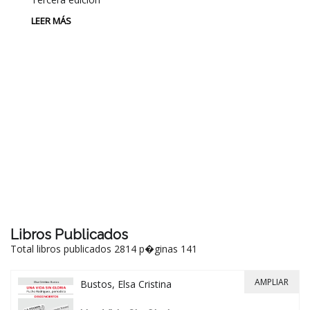
LEER MÁS
P
L
Au
P
LE
Libros Publicados
Total libros publicados 2814 p�ginas 141
AMPLIAR
Bustos, Elsa Cristina