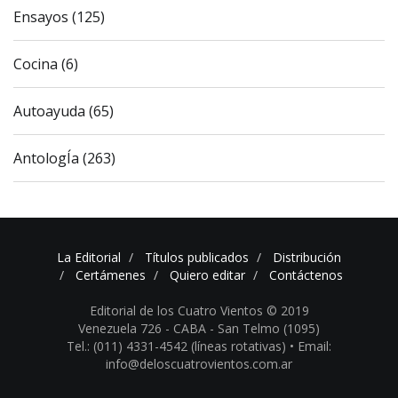
Ensayos (125)
Cocina (6)
Autoayuda (65)
AntologÍa (263)
La Editorial
Títulos publicados
Distribución
Certámenes
Quiero editar
Contáctenos
Editorial de los Cuatro Vientos © 2019
Venezuela 726 - CABA - San Telmo (1095)
Tel.: (011) 4331-4542 (líneas rotativas) •
Email:
info@deloscuatrovientos.com.ar