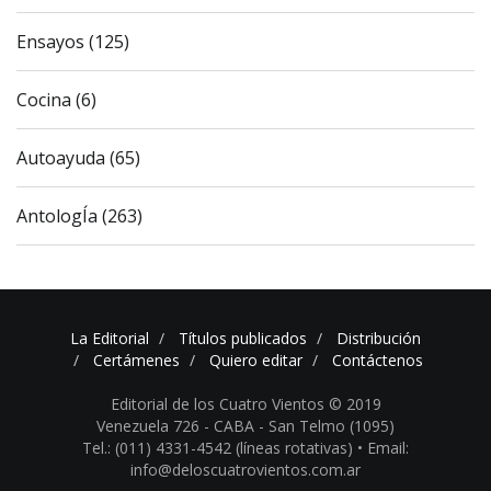
Ensayos (125)
Cocina (6)
Autoayuda (65)
AntologÍa (263)
La Editorial
Títulos publicados
Distribución
Certámenes
Quiero editar
Contáctenos
Editorial de los Cuatro Vientos © 2019
Venezuela 726 - CABA - San Telmo (1095)
Tel.: (011) 4331-4542 (líneas rotativas) •
Email:
info@deloscuatrovientos.com.ar