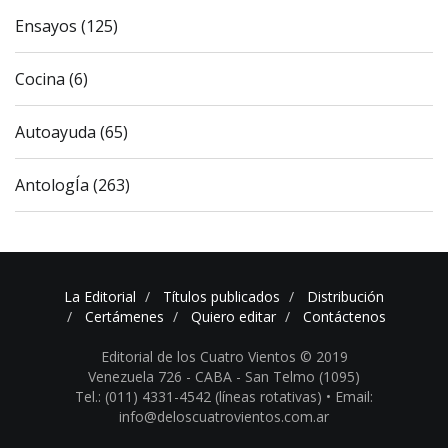
Ensayos (125)
Cocina (6)
Autoayuda (65)
AntologÍa (263)
La Editorial
Títulos publicados
Distribución
Certámenes
Quiero editar
Contáctenos
Editorial de los Cuatro Vientos © 2019
Venezuela 726 - CABA - San Telmo (1095)
Tel.: (011) 4331-4542 (líneas rotativas) •
Email:
info@deloscuatrovientos.com.ar