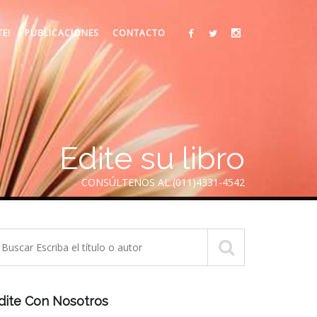
TE!
PUBLICACIONES
CONTACTO
Edite su libro
CONSÚLTENOS AL (011)4331-4542
dite Con Nosotros