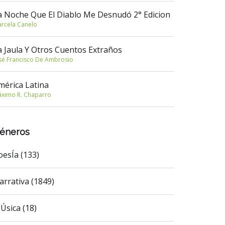
a Noche Que El Diablo Me Desnudó 2° Edicion
rcela Canelo
a Jaula Y Otros Cuentos Extraños
sé Francisco De Ambrosio
mérica Latina
ximo R. Chaparro
éneros
oesÍa (133)
arrativa (1849)
Úsica (18)