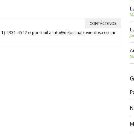
L
Ma
CONTÁCTENOS
L
11) 4331-4542 o por mail a
info@deloscuatrovientos.com.ar
Jo
A
Má
G
P
N
M