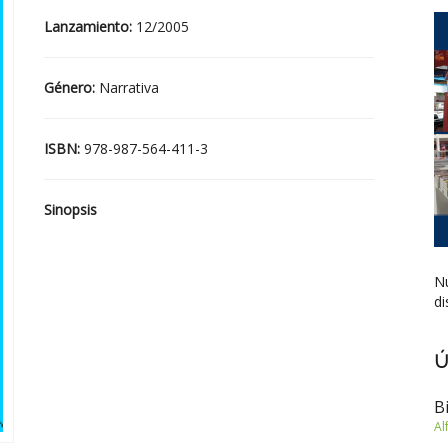
Lanzamiento:
12/2005
Género:
Narrativa
ISBN:
978-987-564-411-3
Sinopsis
Nu
di
Ú
B
Al