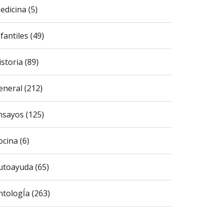
edicina (5)
fantiles (49)
istoria (89)
eneral (212)
nsayos (125)
ocina (6)
utoayuda (65)
ntologÍa (263)