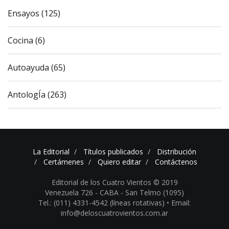
Ensayos (125)
Cocina (6)
Autoayuda (65)
AntologÍa (263)
La Editorial
Títulos publicados
Distribución
Certámenes
Quiero editar
Contáctenos
Editorial de los Cuatro Vientos © 2019
Venezuela 726 - CABA - San Telmo (1095)
Tel.: (011) 4331-4542 (líneas rotativas) •
Email:
info@deloscuatrovientos.com.ar