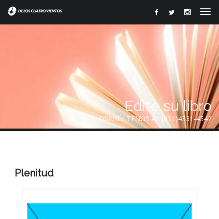
Edite su libro
CONSÚLTENOS AL (011)4331-4542
Plenitud