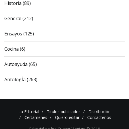
Historia (89)
General (212)
Ensayos (125)
Cocina (6)
Autoayuda (65)
AntologÍa (263)
La Editorial
Títulos publicados
Distribución
Certámenes
Quiero editar
Contáctenos
Editorial de los Cuatro Vientos © 2019