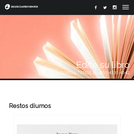
Edite su libro
CONSÚLTENOS AL (011)4331-4542
Restos diurnos