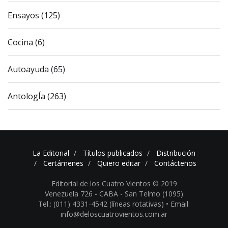
Ensayos (125)
Cocina (6)
Autoayuda (65)
AntologÍa (263)
La Editorial
Títulos publicados
Distribución
Certámenes
Quiero editar
Contáctenos
Editorial de los Cuatro Vientos © 2019
Venezuela 726 - CABA - San Telmo (1095)
Tel.: (011) 4331-4542 (líneas rotativas) •
Email:
info@deloscuatrovientos.com.ar